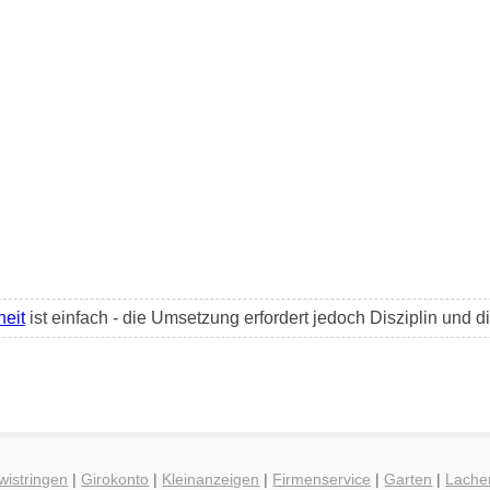
heit
ist einfach - die Umsetzung erfordert jedoch Disziplin und 
wistringen
|
Girokonto
|
Kleinanzeigen
|
Firmenservice
|
Garten
|
Lache